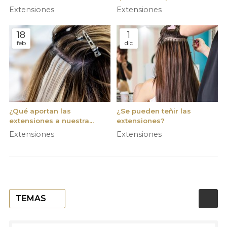
vacaciones de verano
extensiones
Extensiones
Extensiones
18
1
feb
dic
¿Qué aportan las
¿Se pueden teñir las
extensiones a nuestra
extensiones?
melena?
Extensiones
Extensiones
TEMAS