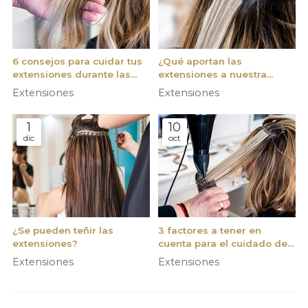
6 consejos para cuidar tus
¿Qué aportan las
extensiones durante las
extensiones a nuestra
vacaciones de verano
melena?
Extensiones
Extensiones
1
10
dic
oct
¿Se pueden teñir las
3 factores a tener en
extensiones?
cuenta para el cuidado de
tus extensiones
Extensiones
Extensiones