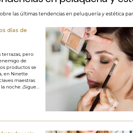
 sobre las últimas tendencias en peluquería y estética pa
os días de
as terrazas, pero
r enemigo de
los productos se
a, en Ninette
s claves maestras
 la noche. ¡Sigue
igera El secreto