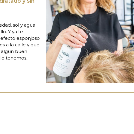
dratado y sin
edad, sol y agua
lo. Y ya te
 efecto esponjoso
s a la calle y que
s algún buen
e lo tenemos
con los