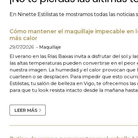
En Ninette Estilistas te mostramos todas las noticias
Cómo mantener el maquillaje impecable en l
más calor
29/07/2026
Maquillaje
El verano en las Rías Baixas invita a disfrutar del sol y l
las altas temperaturas pueden convertirse en el peo
nuestra imagen. La humedad y el calor provocan que 
cuarteen o se desplacen. Para impedir que esto ocurr
Estilistas, tu salón de belleza en Vigo, te ofrecemos la
para que tu look resista intacto desde la mañana hasta
leyendo y apunta! La importancia de una preparación l
de un m...
LEER MÁS