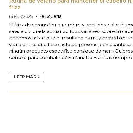
Rutina de verano para mantener el cabello hi
frizz
08/07/2026
Peluquería
El frizz de verano tiene nombre y apellidos: calor, hum
salada o clorada actuando todos a la vez sobre tu cabel
podemos avisar que el resultado es muy previsible: un
y sin control que hace acto de presencia en cuanto sale
ningún producto específico consigue domar. ¿Quiere
consejo para combatirlo? En Ninette Estilistas siempr
preparado cuando nos lo piden. Empieza en la ducha 
productos adecuados Un cha...
LEER MÁS