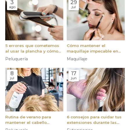
3
29
ago
jul
5 errores que cometemos
Cómo mantener el
al usar la plancha y cómo
maquillaje impecable en
evitarlos
los días de más calor
Peluquería
Maquillaje
8
17
jul
jun
Rutina de verano para
6 consejos para cuidar tus
mantener el cabello
extensiones durante las
hidratado y sin frizz
vacaciones de verano