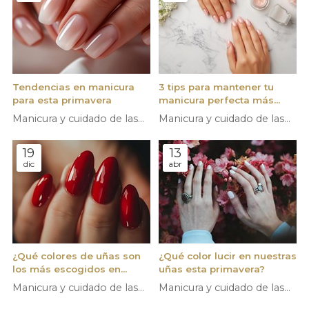
Tendencias en manicura
3 tips para mantener tu
para esta primavera
manicura perfecta más
tiempo
Manicura y cuidado de las
Manicura y cuidado de las
manos
manos
19
13
dic
abr
¿Qué colores de uñas son
¿Qué color lucir en nuestras
los más escogidos en
uñas esta primavera?
invierno?
Manicura y cuidado de las
Manicura y cuidado de las
manos
manos