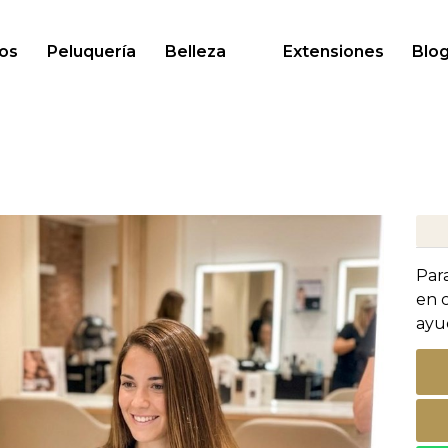
os
Peluquería
Belleza
Extensiones
Blo
Par
en 
ayu