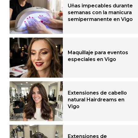
Belleza
Uñas impecables durante
semanas con la manicura
Extensiones y volumen capilar
semipermanente en Vigo
Ofertas y bonos de belleza
Peluquería unisex
Maquillaje para eventos
especiales en Vigo
Extensiones de cabello
natural Hairdreams en
Vigo
Extensiones de